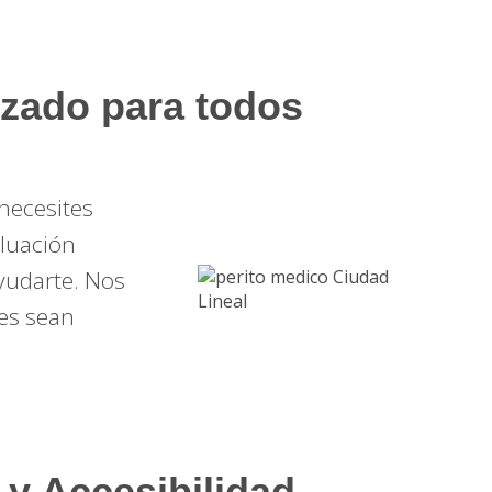
izado para todos
 necesites
aluación
ayudarte. Nos
es sean
 y Accesibilidad