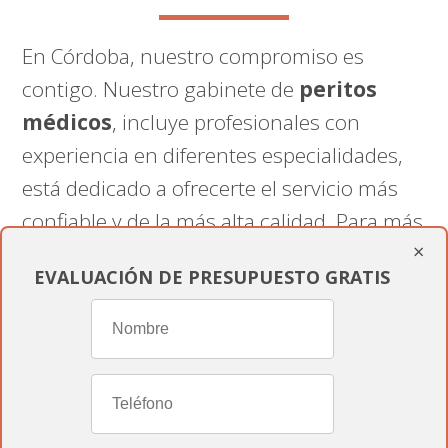
En Córdoba, nuestro compromiso es
contigo. Nuestro gabinete de
peritos
médicos
, incluye profesionales con
experiencia en diferentes especialidades,
está dedicado a ofrecerte el servicio más
confiable y de la más alta calidad. Para más
×
información sobre nuestros servicios de
EVALUACIÓN DE PRESUPUESTO GRATIS
peritaje médico en Córdoba, contáctanos
en
informesmedicospericiales.com
.
Nuestro equipo está listo para ofrecerte el
soporte experto y personalizado que
necesitas.