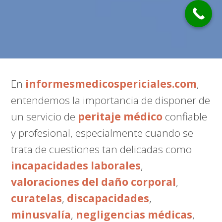
En
informesmedicospericiales.com
,
entendemos la importancia de disponer de
un servicio de
peritaje médico
confiable
y profesional, especialmente cuando se
trata de cuestiones tan delicadas como
incapacidades laborales
,
valoraciones del daño corporal
,
curatelas
,
discapacidades
,
minusvalía
,
negligencias médicas
,