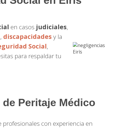
d Social en Eirís
ial
en casos
judiciales
,
s
,
discapacidades
y la
eguridad Social
,
sitas para respaldar tu
 de Peritaje Médico
ye profesionales con experiencia en