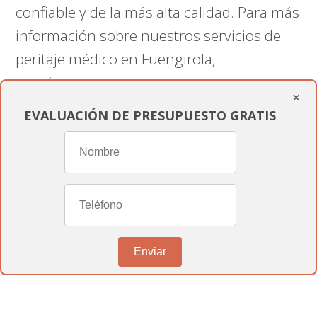
confiable y de la más alta calidad. Para más
información sobre nuestros servicios de
peritaje médico en Fuengirola,
contáctanos en
×
informesmedicospericiales.com
.
EVALUACIÓN DE PRESUPUESTO GRATIS
Nuestro equipo está listo para ofrecerte el
soporte experto y personalizado que
necesitas.
Conclusión
Enviar
En
informesmedicospericiales.com
,
estamos dedicados a proporcionarte toda