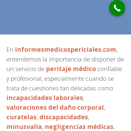
En
informesmedicospericiales.com
,
entendemos la importancia de disponer de
un servicio de
peritaje médico
confiable
y profesional, especialmente cuando se
trata de cuestiones tan delicadas como
incapacidades laborales
,
valoraciones del daño corporal
,
curatelas
,
discapacidades
,
minusvalía
,
negligencias médicas
,