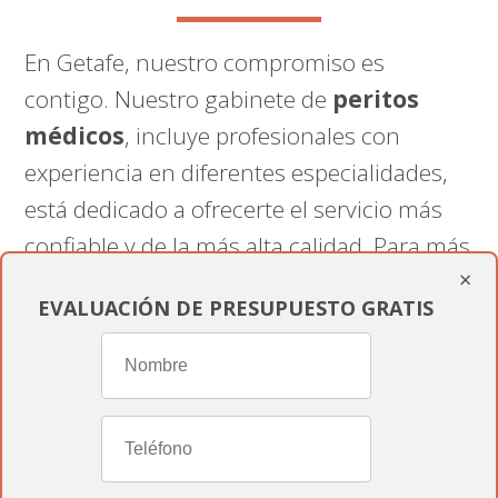
En Getafe, nuestro compromiso es
contigo. Nuestro gabinete de
peritos
médicos
, incluye profesionales con
experiencia en diferentes especialidades,
está dedicado a ofrecerte el servicio más
confiable y de la más alta calidad. Para más
×
información sobre nuestros servicios de
EVALUACIÓN DE PRESUPUESTO GRATIS
peritaje médico en Getafe, contáctanos en
informesmedicospericiales.com
.
Nuestro equipo está listo para ofrecerte el
soporte experto y personalizado que
necesitas.