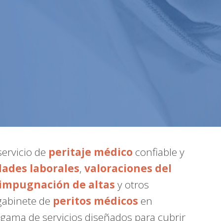
servicio de
peritaje médico
confiable y
dades laborales
,
valoraciones del
impugnación de altas
y otros
 gabinete de
peritos médicos
en
 gama de servicios diseñados para cubrir