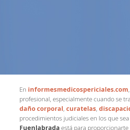
En
informesmedicospericiales.com
profesional, especialmente cuando se tr
daño corporal
,
curatelas
,
discapaci
procedimientos judiciales en los que se
Fuenlabrada
está para proporcionarte 