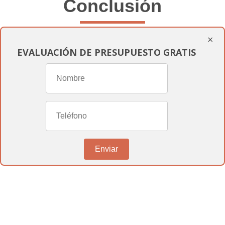
Conclusión
×
En
informesmedicospericiales.com
,
EVALUACIÓN DE PRESUPUESTO GRATIS
estamos dedicados a proporcionarte toda
la asistencia que necesitas para navegar el
complejo proceso de reconocimiento de
discapacidad
. Entendemos la
importancia de obtener una resolución
favorable y estamos aquí para ayudarte en
Enviar
cada paso del camino. Si necesitas más
información o deseas iniciar tu solicitud,
no dudes en contactarnos. Estamos aquí
para ayudarte a obtener los beneficios que
te corresponden y mejorar tu calidad de