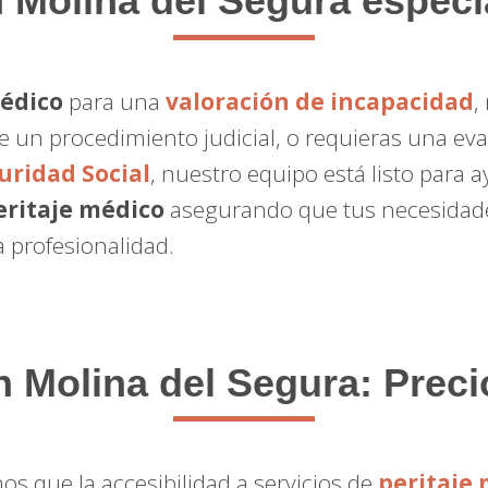
 Molina del Segura especi
médico
para una
valoración de incapacidad
,
e un procedimiento judicial, o requieras una ev
uridad Social
, nuestro equipo está listo para 
eritaje médico
asegurando que tus necesidad
 profesionalidad.
n Molina del Segura: Preci
s que la accesibilidad a servicios de
peritaje