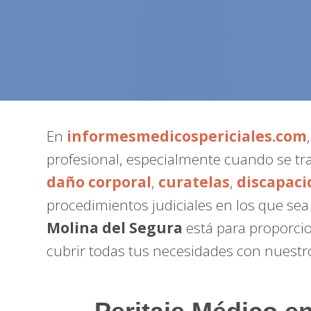
En
informesmedicospericiales.com
profesional, especialmente cuando se tr
daño corporal
,
curatelas
,
discapaci
procedimientos judiciales en los que se
Molina del Segura
está para proporcio
cubrir todas tus necesidades con nuest