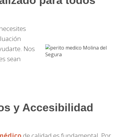
alizado para todos
 necesites
aluación
ayudarte. Nos
es sean
os y Accesibilidad
 médico
de calidad es fundamental. Por