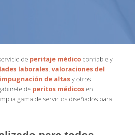
servicio de
peritaje médico
confiable y
dades laborales
,
valoraciones del
impugnación de altas
y otros
 gabinete de
peritos médicos
en
amplia gama de servicios diseñados para