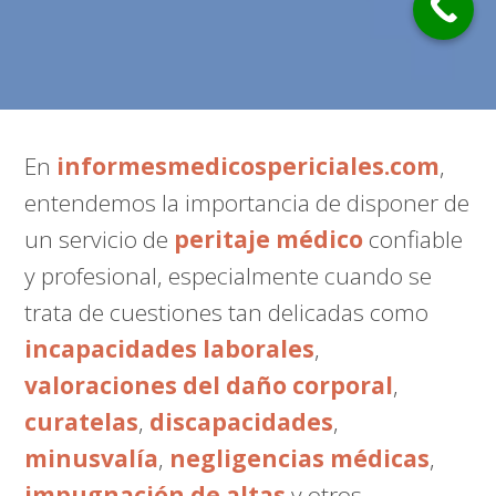
En
informesmedicospericiales.com
,
entendemos la importancia de disponer de
un servicio de
peritaje médico
confiable
y profesional, especialmente cuando se
trata de cuestiones tan delicadas como
incapacidades laborales
,
valoraciones del daño corporal
,
curatelas
,
discapacidades
,
minusvalía
,
negligencias médicas
,
impugnación de altas
y otros