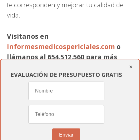
te corresponden y mejorar tu calidad de
vida.
Visítanos en
informesmedicospericiales.com
o
llámanos al 654.512.560 para más
×
detalles.
EVALUACIÓN DE PRESUPUESTO GRATIS
Cómo contratar un perito
médico si resides en
Palencia (Castilla y León)
Enviar