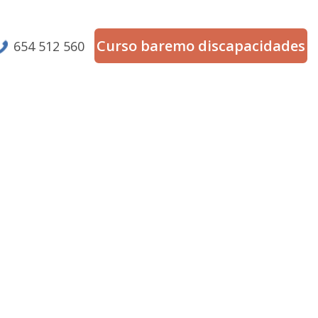
Curso baremo discapacidades
654 512 560