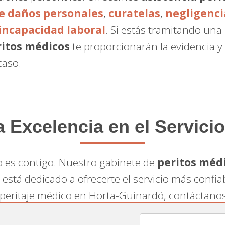
de daños personales
,
curatelas
,
negligenci
incapacidad laboral
. Si estás tramitando un
ritos médicos
te proporcionarán la evidencia y 
caso.
Excelencia en el Servicio
 es contigo. Nuestro gabinete de
peritos méd
 está dedicado a ofrecerte el servicio más confia
 peritaje médico en Horta-Guinardó, contáctano
uestro equipo está listo para ofrecerte el soport