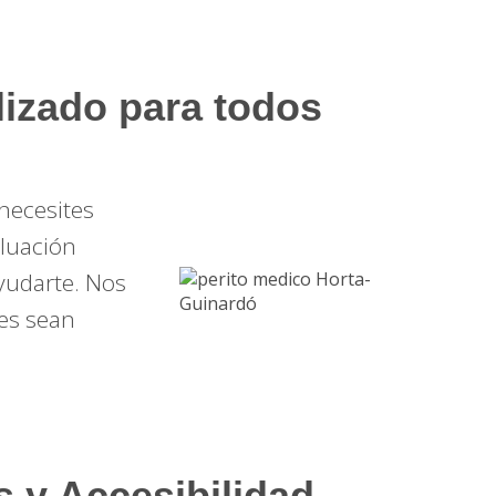
izado para todos
 necesites
aluación
ayudarte. Nos
es sean
s y Accesibilidad