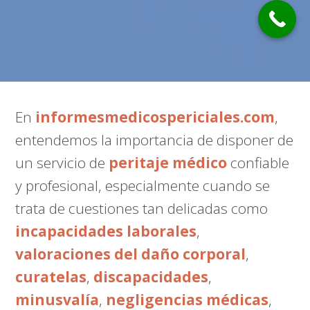
En
informesmedicospericiales.com
,
entendemos la importancia de disponer de
un servicio de
peritaje médico
confiable
y profesional, especialmente cuando se
trata de cuestiones tan delicadas como
incapacidades laborales
,
valoraciones del daño corporal
,
curatelas
,
discapacidades
,
minusvalía
,
negligencias médicas
,