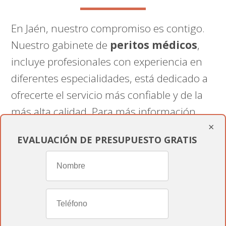
En Jaén, nuestro compromiso es contigo.
Nuestro gabinete de
peritos médicos
,
incluye profesionales con experiencia en
diferentes especialidades, está dedicado a
ofrecerte el servicio más confiable y de la
más alta calidad. Para más información
×
sobre nuestros servicios de peritaje
EVALUACIÓN DE PRESUPUESTO GRATIS
médico en Jaén, contáctanos en
informesmedicospericiales.com
.
Nuestro equipo está listo para ofrecerte el
soporte experto y personalizado que
necesitas.