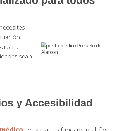
alizado para todos
 necesites
aluación
yudarte.
idades sean
ios y Accesibilidad
 médico
de calidad es fundamental. Por