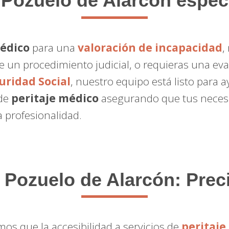
Pozuelo de Alarcón especi
médico
para una
valoración de incapacidad
,
e un procedimiento judicial, o requieras una ev
uridad Social
, nuestro equipo está listo para a
 de
peritaje médico
asegurando que tus neces
 profesionalidad.
 Pozuelo de Alarcón: Prec
os que la accesibilidad a servicios de
peritaje