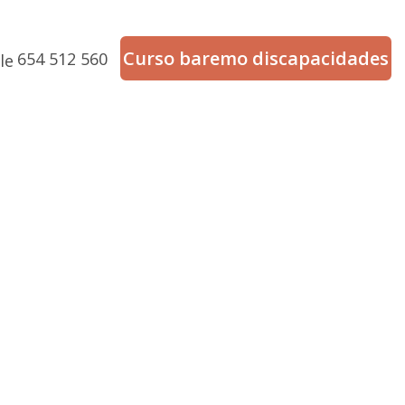
Curso baremo discapacidades
654 512 560