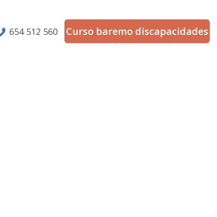
Curso baremo discapacidades
654 512 560