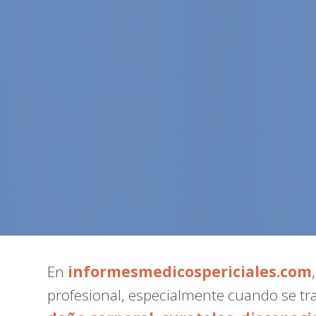
En
informesmedicospericiales.com
profesional, especialmente cuando se tr