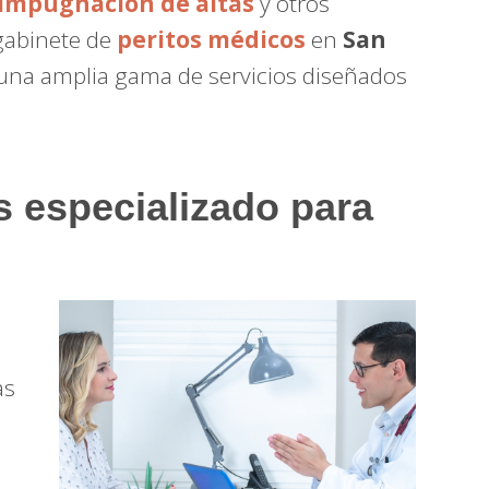
impugnación de altas
y otros
 gabinete de
peritos médicos
en
San
 una amplia gama de servicios diseñados
 especializado para
as