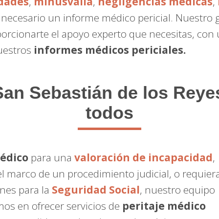
dades
,
minusvalía
,
negligencias médicas
,
a necesario un informe médico pericial. Nuestro
orcionarte el apoyo experto que necesitas, con
nuestros
informes médicos periciales.
an Sebastián de los Reyes
todos
médico
para una
valoración de incapacidad
,
l marco de un procedimiento judicial, o requier
ones para la
Seguridad Social
, nuestro equipo
mos en ofrecer servicios de
peritaje médico