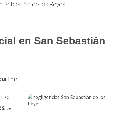
 Sebastián de los Reyes.
ocial en San Sebastián
ial
en
l
. Si
os
te