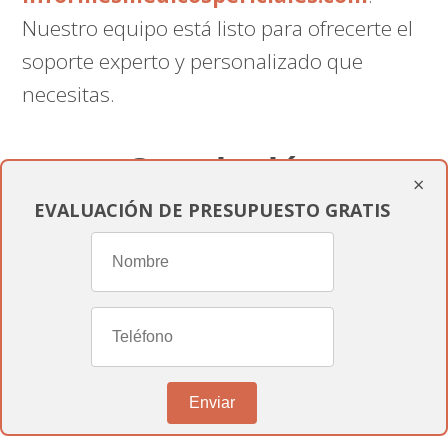
Nuestro equipo está listo para ofrecerte el
soporte experto y personalizado que
necesitas.
Conclusión
×
EVALUACIÓN DE PRESUPUESTO GRATIS
En
informesmedicospericiales.com
,
estamos dedicados a proporcionarte toda
la asistencia que necesitas para navegar el
complejo proceso de reconocimiento de
discapacidad
. Entendemos la
importancia de obtener una resolución
Enviar
favorable y estamos aquí para ayudarte en