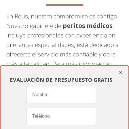
En Reus, nuestro compromiso es contigo.
Nuestro gabinete de
peritos médicos
,
incluye profesionales con experiencia en
diferentes especialidades, está dedicado a
ofrecerte el servicio más confiable y de la
más alta calidad. Para más información
×
sobre nuestros servicios de peritaje
EVALUACIÓN DE PRESUPUESTO GRATIS
médico en Reus, contáctanos en
informesmedicospericiales.com
.
Nuestro equipo está listo para ofrecerte el
soporte experto y personalizado que
necesitas.