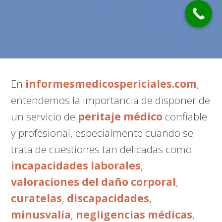
En
informesmedicospericiales.com
,
entendemos la importancia de disponer de
un servicio de
peritaje médico
confiable
y profesional, especialmente cuando se
trata de cuestiones tan delicadas como
incapacidades laborales
,
valoraciones del daño corporal
,
curatelas
,
discapacidades
,
minusvalía
,
negligencias médicas
,