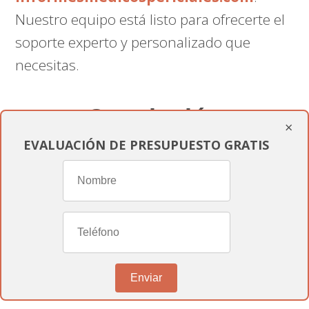
Nuestro equipo está listo para ofrecerte el
soporte experto y personalizado que
necesitas.
Conclusión
×
EVALUACIÓN DE PRESUPUESTO GRATIS
En
informesmedicospericiales.com
,
estamos dedicados a proporcionarte toda
la asistencia que necesitas para navegar el
complejo proceso de reconocimiento de
discapacidad
. Entendemos la
importancia de obtener una resolución
Enviar
favorable y estamos aquí para ayudarte en