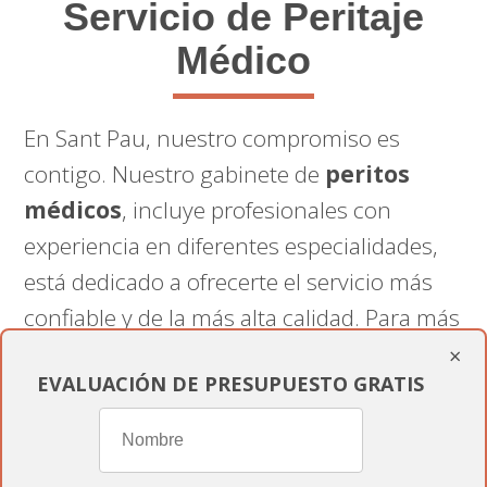
Servicio de Peritaje
Médico
En Sant Pau, nuestro compromiso es
contigo. Nuestro gabinete de
peritos
médicos
, incluye profesionales con
experiencia en diferentes especialidades,
está dedicado a ofrecerte el servicio más
confiable y de la más alta calidad. Para más
información sobre nuestros servicios de
×
EVALUACIÓN DE PRESUPUESTO GRATIS
peritaje médico en Sant Pau, contáctanos
en
informesmedicospericiales.com
.
Nuestro equipo está listo para ofrecerte el