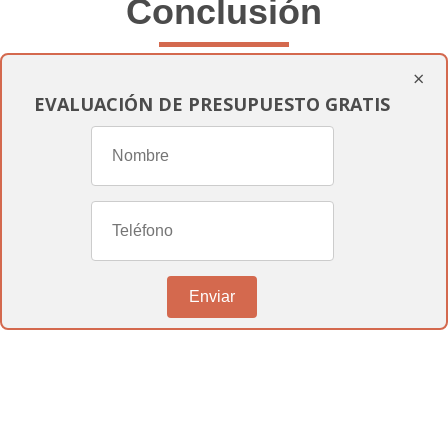
Conclusión
×
En
informesmedicospericiales.com
,
EVALUACIÓN DE PRESUPUESTO GRATIS
estamos dedicados a proporcionarte toda
la asistencia que necesitas para navegar el
complejo proceso de reconocimiento de
discapacidad
. Entendemos la
importancia de obtener una resolución
favorable y estamos aquí para ayudarte en
Enviar
cada paso del camino. Si necesitas más
información o deseas iniciar tu solicitud,
no dudes en contactarnos. Estamos aquí
para ayudarte a obtener los beneficios que
te corresponden y mejorar tu calidad de